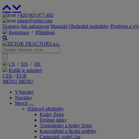
+420 603 977 492
eshop@zetor.com
Doprava
Jak nakupovat
Magazín
Obchodní podmínky
Prodejna a vý
Registrace
/
Přihlášení
CS
/
EN
/
DE
Košík je prázdný
CZK
/
EUR
MENU
MENU
Výprodej
Novinky
Merch
Dárkové předměty
Knihy Zetor
Drobné dárky
Termohrnky a hrnky Zetor
Kancelářské a školní potřeby
Cestování, volný čas