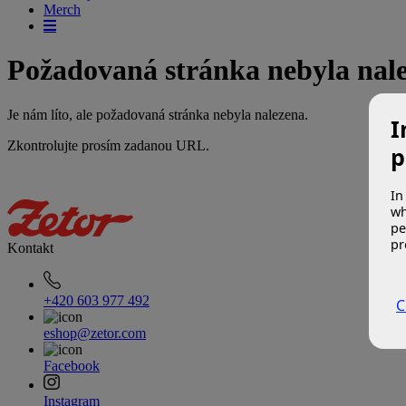
Merch
Požadovaná stránka nebyla nal
Je nám líto, ale požadovaná stránka nebyla nalezena.
I
Zkontrolujte prosím zadanou URL.
p
In
wh
pe
pr
Kontakt
+420 603 977 492
C
eshop@zetor.com
Facebook
Instagram