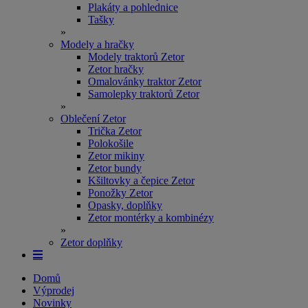
Plakáty a pohlednice
Tašky
»
Modely a hračky
Modely traktorů Zetor
Zetor hračky
Omalovánky traktor Zetor
Samolepky traktorů Zetor
»
Oblečení Zetor
Trička Zetor
Polokošile
Zetor mikiny
Zetor bundy
Kšiltovky a čepice Zetor
Ponožky Zetor
Opasky, doplňky
Zetor montérky a kombinézy
»
Zetor doplňky
Domů
Výprodej
Novinky