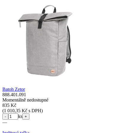
Batoh Zetor
888.401.091
Momentálně nedostupné
835 Kč
(
1 010,35 Kč s DPH
)
ks
-
+
—
Igelitová taška