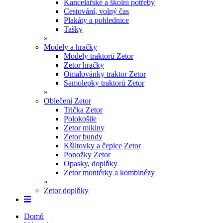
Kancelářské a školní potřeby
Cestování, volný čas
Plakáty a pohlednice
Tašky
»
Modely a hračky
Modely traktorů Zetor
Zetor hračky
Omalovánky traktor Zetor
Samolepky traktorů Zetor
»
Oblečení Zetor
Trička Zetor
Polokošile
Zetor mikiny
Zetor bundy
Kšiltovky a čepice Zetor
Ponožky Zetor
Opasky, doplňky
Zetor montérky a kombinézy
»
Zetor doplňky
Domů