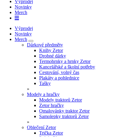
Výprodej
Novinky
Merch
Výprodej
Novinky
Merch
Dárkové předměty
Knihy Zetor
Drobné dárky
Termohrnky a hrnky Zetor
Kancelářské a školní potřeby
Cestování, volný čas
Plakáty a pohlednice
Tašky
»
Modely a hračky
Modely traktorů Zetor
Zetor hračky
Omalovánky traktor Zetor
Samolepky traktorů Zetor
»
Oblečení Zetor
Trička Zetor