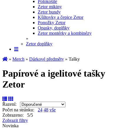
Polokošile
Zetor mikiny
Zetor bundy
Kšiltovky a čepice Zetor
Ponožky Zetor
Opasky, doplňky
Zetor montérky a kombinézy
»
Zetor doplňky
»
Merch
»
Dárkové předměty
» Tašky
Papírové a igelitové tašky
Zetor
Řazení:
Počet na stránku:
24
48
vše
Zobrazeno: 5/5
Zobrazit filtry
Novinka