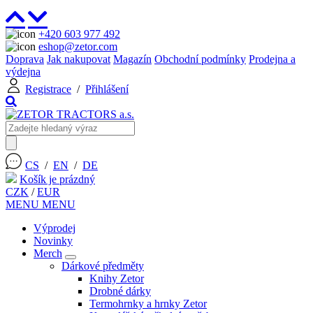
+420 603 977 492
eshop@zetor.com
Doprava
Jak nakupovat
Magazín
Obchodní podmínky
Prodejna a
výdejna
Registrace
/
Přihlášení
CS
/
EN
/
DE
Košík je prázdný
CZK
/
EUR
MENU
MENU
Výprodej
Novinky
Merch
Dárkové předměty
Knihy Zetor
Drobné dárky
Termohrnky a hrnky Zetor