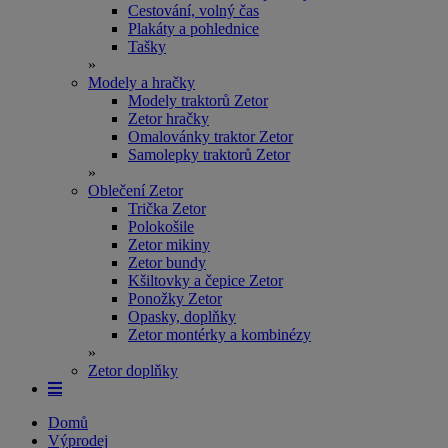
Cestování, volný čas
Plakáty a pohlednice
Tašky
»
Modely a hračky
Modely traktorů Zetor
Zetor hračky
Omalovánky traktor Zetor
Samolepky traktorů Zetor
»
Oblečení Zetor
Trička Zetor
Polokošile
Zetor mikiny
Zetor bundy
Kšiltovky a čepice Zetor
Ponožky Zetor
Opasky, doplňky
Zetor montérky a kombinézy
»
Zetor doplňky
Domů
Výprodej