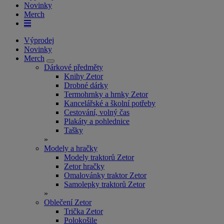
Novinky
Merch
Výprodej
Novinky
Merch
Dárkové předměty
Knihy Zetor
Drobné dárky
Termohrnky a hrnky Zetor
Kancelářské a školní potřeby
Cestování, volný čas
Plakáty a pohlednice
Tašky
»
Modely a hračky
Modely traktorů Zetor
Zetor hračky
Omalovánky traktor Zetor
Samolepky traktorů Zetor
»
Oblečení Zetor
Trička Zetor
Polokošile