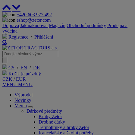
+420 603 977 492
eshop@zetor.com
Doprava
Jak nakupovat
Magazín
Obchodní podmínky
Prodejna a
výdejna
Registrace
/
Přihlášení
CS
/
EN
/
DE
Košík je prázdný
CZK
/
EUR
MENU
MENU
Výprodej
Novinky
Merch
Dárkové předměty
Knihy Zetor
Drobné dárky
Termohrnky a hrnky Zetor
Kancelářské a školní potřeby