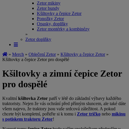
Zetor mikiny
Zetor bundy
Kšiltovky a čepice Zetor
Ponožky Zetor
Opasky, doplňky
Zetor montérky a kombinézy
»
Zetor doplňky
»
Merch
»
Oblečení Zetor
»
Kšiltovky a čepice Zetor
»
Kšiltovky a čepice Zetor pro dospělé
Kšiltovky a zimní čepice Zetor
pro dospělé
Kvalitní
kšiltovka Zetor
patří v létě do základní výbavy každého
traktoristy. Nejen že vás ochrání před přímým sluncem, ale také dáte
všem najevo, že traktory jsou vaše srdcová záležitost. A pokud
chcete být kompletní, pořiďte si k tomu i
Zetor tričko
nebo
mikinu
s potiskem traktoru Zetor
!
Naproti tomu
čepice Zetor
bude vaším společníkem především v