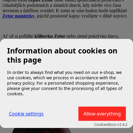
chladnějších podzimních a zimních dnech, kdy trávíte více času
servisem a údržbou vozidel. K tomu se vám budou hodit například
Zetor montérky
, jejichž prostorné kapsy využijete v dílně nejvíce.
Ať už si pořídíte
kšiltovku Zetor
nebo zimní pokrývku hlavy,
nezapomeňte vaší ratolesti pořídit
dětskou čepici Zetor
, abyste
společně krásně ladili!
Information about cookies on
this page
In order to always find what you need on our e-shop, we
Řazení:
use cookies, which we process in accordance with the
Počet na stránku:
24
48
vše
privacy policy. For a personalized shopping experience,
Zobrazeno: 4/4
please give your consent to the processing of all types of
Zobrazit filtry
cookies.
Cookie settings
Allow everything
CookiesBoss v2.4.2