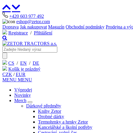
+420 603 977 492
eshop@zetor.com
Doprava
Jak nakupovat
Magazín
Obchodní podmínky
Prodejna a vý
Registrace
/
Přihlášení
CS
/
EN
/
DE
Košík je prázdný
CZK
/
EUR
MENU
MENU
Výprodej
Novinky
Merch
Dárkové předměty
Knihy Zetor
Drobné dárky
Termohrnky a hrnky Zetor
Kancelářské a školní potřeby
Cestování, volný čas