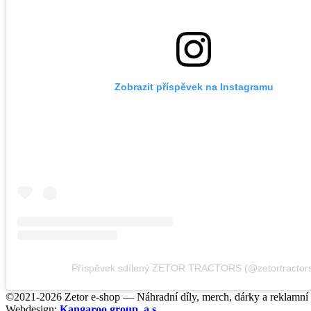
Zobrazit příspěvek na Instagramu
Příspěvek sdílený ZETOR TRACTORS (@zetortractor
©2021-2026 Zetor e-shop — Náhradní díly, merch, dárky a reklamní
Webdesign:
Kangaroo group, a.s.