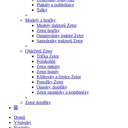
Plakáty a pohlednice
Tašky
»
Modely a hračky
Modely traktorů Zetor
Zetor hračky
Omalovánky traktor Zetor
Samolepky traktorů Zetor
»
Oblečení Zetor
Trička Zetor
Polokošile
Zetor mikiny
Zetor bundy
Kšiltovky a čepice Zetor
Ponožky Zetor
Opasky, doplňky
Zetor montérky a kombinézy
»
Zetor doplňky
Domů
Výprodej
Novinky