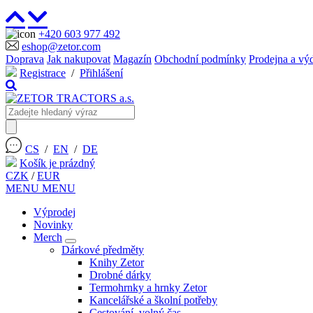
+420 603 977 492
eshop@zetor.com
Doprava
Jak nakupovat
Magazín
Obchodní podmínky
Prodejna a vý
Registrace
/
Přihlášení
CS
/
EN
/
DE
Košík je prázdný
CZK
/
EUR
MENU
MENU
Výprodej
Novinky
Merch
Dárkové předměty
Knihy Zetor
Drobné dárky
Termohrnky a hrnky Zetor
Kancelářské a školní potřeby
Cestování, volný čas