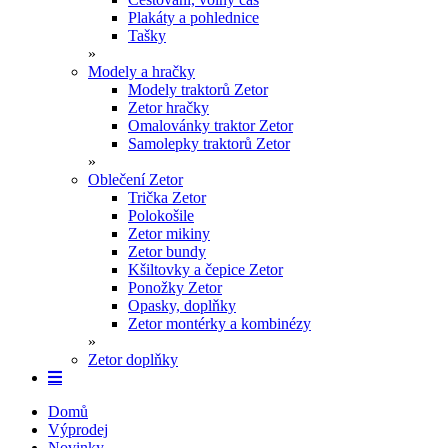
Plakáty a pohlednice
Tašky
»
Modely a hračky
Modely traktorů Zetor
Zetor hračky
Omalovánky traktor Zetor
Samolepky traktorů Zetor
»
Oblečení Zetor
Trička Zetor
Polokošile
Zetor mikiny
Zetor bundy
Kšiltovky a čepice Zetor
Ponožky Zetor
Opasky, doplňky
Zetor montérky a kombinézy
»
Zetor doplňky
Domů
Výprodej
Novinky