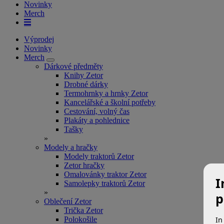
Novinky
Merch
Výprodej
Novinky
Merch
Dárkové předměty
Knihy Zetor
Drobné dárky
Termohrnky a hrnky Zetor
Kancelářské a školní potřeby
Cestování, volný čas
Plakáty a pohlednice
Tašky
»
Modely a hračky
Modely traktorů Zetor
Zetor hračky
Omalovánky traktor Zetor
I
Samolepky traktorů Zetor
»
p
Oblečení Zetor
Trička Zetor
In
Polokošile