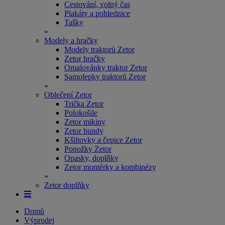
Cestování, volný čas
Plakáty a pohlednice
Tašky
»
Modely a hračky
Modely traktorů Zetor
Zetor hračky
Omalovánky traktor Zetor
Samolepky traktorů Zetor
»
Oblečení Zetor
Trička Zetor
Polokošile
Zetor mikiny
Zetor bundy
Kšiltovky a čepice Zetor
Ponožky Zetor
Opasky, doplňky
Zetor montérky a kombinézy
»
Zetor doplňky
Domů
Výprodej