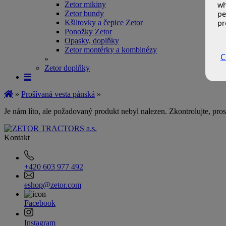
wh
Zetor mikiny
pe
Zetor bundy
pr
Kšiltovky a čepice Zetor
Ponožky Zetor
Opasky, doplňky
Zetor montérky a kombinézy
C
»
Zetor doplňky
»
Prošívaná vesta pánská
»
Je nám líto, ale požadovaný produkt nebyl nalezen. Zkontrolujte, pr
Kontakt
+420 603 977 492
eshop@zetor.com
Facebook
Instagram