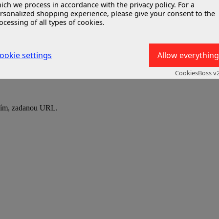
ich we process in accordance with the privacy policy. For a
rsonalized shopping experience, please give your consent to the
ocessing of all types of cookies.
ookie settings
Allow everything
CookiesBoss v2
osím, zadanou URL.