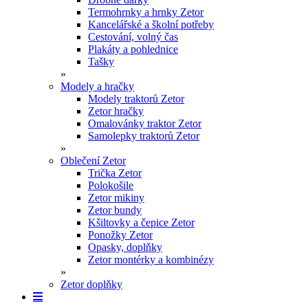
Termohrnky a hrnky Zetor
Kancelářské a školní potřeby
Cestování, volný čas
Plakáty a pohlednice
Tašky
»
Modely a hračky
Modely traktorů Zetor
Zetor hračky
Omalovánky traktor Zetor
Samolepky traktorů Zetor
»
Oblečení Zetor
Trička Zetor
Polokošile
Zetor mikiny
Zetor bundy
Kšiltovky a čepice Zetor
Ponožky Zetor
Opasky, doplňky
Zetor montérky a kombinézy
»
Zetor doplňky