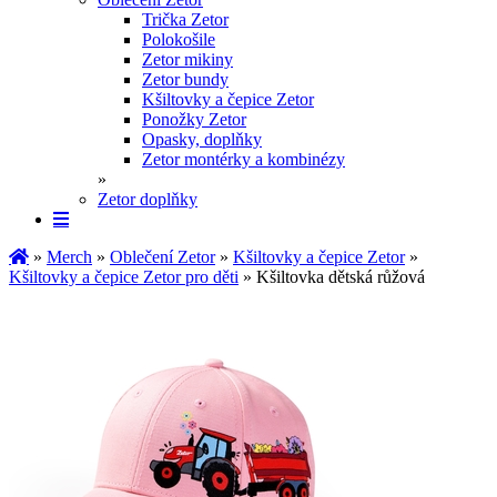
Trička Zetor
Polokošile
Zetor mikiny
Zetor bundy
Kšiltovky a čepice Zetor
Ponožky Zetor
Opasky, doplňky
Zetor montérky a kombinézy
»
Zetor doplňky
»
Merch
»
Oblečení Zetor
»
Kšiltovky a čepice Zetor
»
Kšiltovky a čepice Zetor pro děti
» Kšiltovka dětská růžová