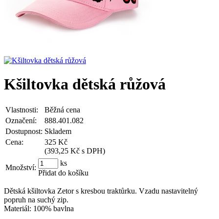
Kšiltovka dětská růžová
Vlastnosti:
Běžná cena
Označení:
888.401.082
Dostupnost:
Skladem
Cena:
325 Kč
(
393,25 Kč s DPH
)
ks
Množství:
Přidat do košíku
Dětská kšiltovka Zetor s kresbou traktůrku. Vzadu nastavitelný
popruh na suchý zip.
Materiál: 100% bavlna