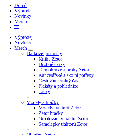
Domů
Výprodej
Novinky
Merch
Výprodej
Novinky
Merch
Dárkové předměty
Knihy Zetor
Drobné dárky
Termohrnky a hrnky Zetor
Kancelářské a školní potřeby
Cestování, volný čas
Plakáty a pohlednice
Tašky
»
Modely a hračky
Modely traktorů Zetor
Zetor hračky
Omalovánky traktor Zetor
Samolepky traktorů Zetor
»
Oblečení Zetor