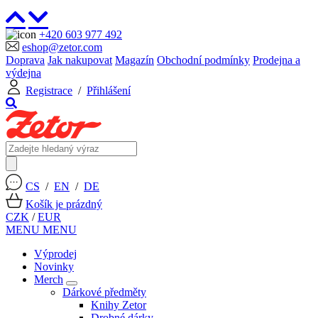
+420 603 977 492
eshop@zetor.com
Doprava
Jak nakupovat
Magazín
Obchodní podmínky
Prodejna a
výdejna
Registrace
/
Přihlášení
CS
/
EN
/
DE
Košík je prázdný
CZK
/
EUR
MENU
MENU
Výprodej
Novinky
Merch
Dárkové předměty
Knihy Zetor
Drobné dárky