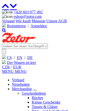
+420 603 977 492
eshop@zetor.com
Versand
Wie kauft
Magazin
Unsere AGB
Registrieren
/
Anmelden
CS
/
EN
/
DE
Der Wagen ist leer
CZK
/
EUR
MENU
MENU
Verkauf
Neueheiten
Merchandise
Geschenkideen
Bücher
Kleine Geschenke
Tassen & Gläser