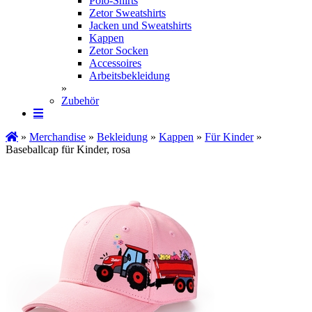
Polo-Shirts
Zetor Sweatshirts
Jacken und Sweatshirts
Kappen
Zetor Socken
Ac­ces­soires
Arbeitsbekleidung
»
Zubehör
»
Merchandise
»
Bekleidung
»
Kappen
»
Für Kinder
»
Baseballcap für Kinder, rosa