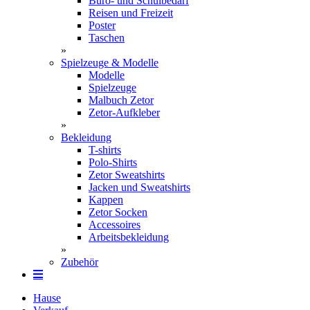
Büro- und Schulbedarf
Reisen und Freizeit
Poster
Taschen
»
Spielzeuge & Modelle
Modelle
Spielzeuge
Malbuch Zetor
Zetor-Aufkleber
»
Bekleidung
T-shirts
Polo-Shirts
Zetor Sweatshirts
Jacken und Sweatshirts
Kappen
Zetor Socken
Ac­ces­soires
Arbeitsbekleidung
»
Zubehör
Hause