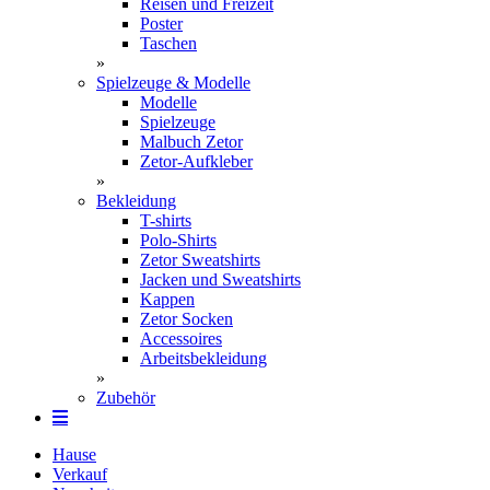
Reisen und Freizeit
Poster
Taschen
»
Spielzeuge & Modelle
Modelle
Spielzeuge
Malbuch Zetor
Zetor-Aufkleber
»
Bekleidung
T-shirts
Polo-Shirts
Zetor Sweatshirts
Jacken und Sweatshirts
Kappen
Zetor Socken
Ac­ces­soires
Arbeitsbekleidung
»
Zubehör
Hause
Verkauf