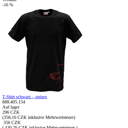
-16 %
T-Shirt schwarz – unisex
888.405.154
Auf lager
296 CZK
(
358,16 CZK inklusive Mehrwertsteuer
)
356 CZK
( 430,76 CZK inklusive Mehrwertsteuer )