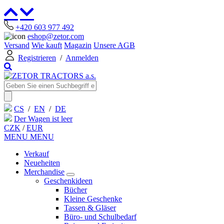
+420 603 977 492
eshop@zetor.com
Versand
Wie kauft
Magazin
Unsere AGB
Registrieren
/
Anmelden
CS
/
EN
/
DE
Der Wagen ist leer
CZK
/
EUR
MENU
MENU
Verkauf
Neueheiten
Merchandise
Geschenkideen
Bücher
Kleine Geschenke
Tassen & Gläser
Büro- und Schulbedarf