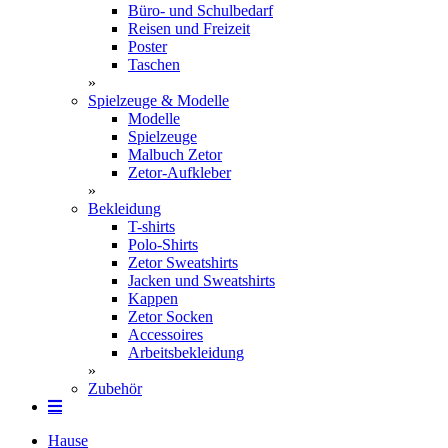
Büro- und Schulbedarf
Reisen und Freizeit
Poster
Taschen
»
Spielzeuge & Modelle
Modelle
Spielzeuge
Malbuch Zetor
Zetor-Aufkleber
»
Bekleidung
T-shirts
Polo-Shirts
Zetor Sweatshirts
Jacken und Sweatshirts
Kappen
Zetor Socken
Ac­ces­soires
Arbeitsbekleidung
»
Zubehör
Hause