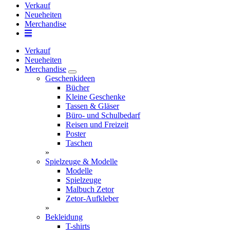
Verkauf
Neueheiten
Merchandise
Verkauf
Neueheiten
Merchandise
Geschenkideen
Bücher
Kleine Geschenke
Tassen & Gläser
Büro- und Schulbedarf
Reisen und Freizeit
Poster
Taschen
»
Spielzeuge & Modelle
Modelle
Spielzeuge
Malbuch Zetor
Zetor-Aufkleber
»
Bekleidung
T-shirts