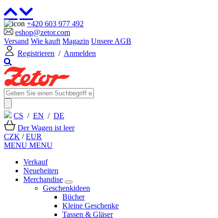
+420 603 977 492
eshop@zetor.com
Versand
Wie kauft
Magazin
Unsere AGB
Registrieren
/
Anmelden
CS
/
EN
/
DE
Der Wagen ist leer
CZK
/
EUR
MENU
MENU
Verkauf
Neueheiten
Merchandise
Geschenkideen
Bücher
Kleine Geschenke
Tassen & Gläser