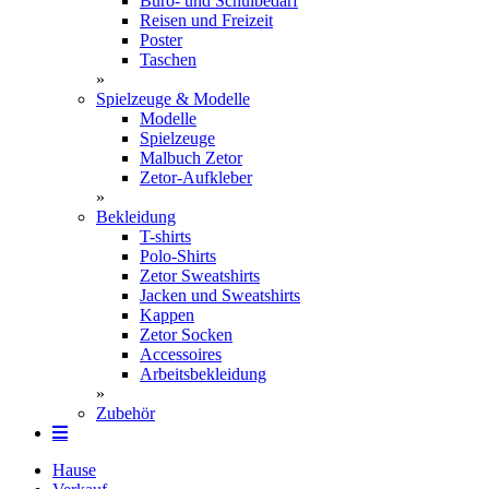
Büro- und Schulbedarf
Reisen und Freizeit
Poster
Taschen
»
Spielzeuge & Modelle
Modelle
Spielzeuge
Malbuch Zetor
Zetor-Aufkleber
»
Bekleidung
T-shirts
Polo-Shirts
Zetor Sweatshirts
Jacken und Sweatshirts
Kappen
Zetor Socken
Ac­ces­soires
Arbeitsbekleidung
»
Zubehör
Hause