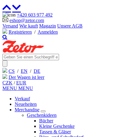
+420 603 977 492
eshop@zetor.com
Versand
Wie kauft
Magazin
Unsere AGB
Registrieren
/
Anmelden
CS
/
EN
/
DE
Der Wagen ist leer
CZK
/
EUR
MENU
MENU
Verkauf
Neueheiten
Merchandise
Geschenkideen
Bücher
Kleine Geschenke
Tassen & Gläser