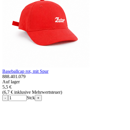
Baseballcap rot, mit Spur
888.401.079
Auf lager
5,5 €
(
6,7 € inklusive Mehrwertsteuer
)
Stck
-
+