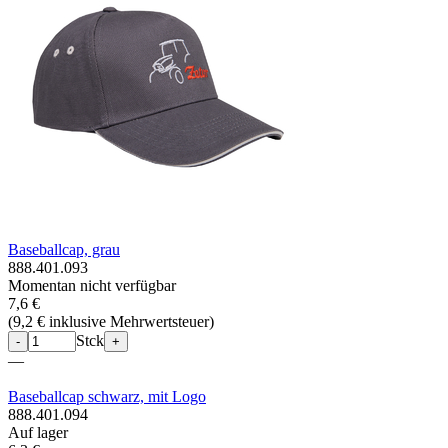
Baseballcap, grau
888.401.093
Momentan nicht verfügbar
7,6 €
(
9,2 € inklusive Mehrwertsteuer
)
Stck
-
+
—
Baseballcap schwarz, mit Logo
888.401.094
Auf lager