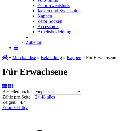
Polo-Shirts
Zetor Sweatshirts
Jacken und Sweatshirts
Kappen
Zetor Socken
Ac­ces­soires
Arbeitsbekleidung
»
Zubehör
»
Merchandise
»
Bekleidung
»
Kappen
» Für Erwachsene
Für Erwachsene
Bestellen nach:
Zähle pro Seite:
24
48
alles
Zeigen: 4/4
Zobrazit filtry