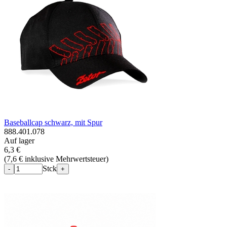
Baseballcap schwarz, mit Spur
888.401.078
Auf lager
6,3 €
(
7,6 € inklusive Mehrwertsteuer
)
Stck
-
+