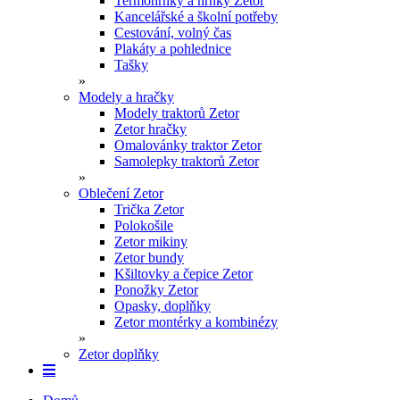
Termohrnky a hrnky Zetor
Kancelářské a školní potřeby
Cestování, volný čas
Plakáty a pohlednice
Tašky
»
Modely a hračky
Modely traktorů Zetor
Zetor hračky
Omalovánky traktor Zetor
Samolepky traktorů Zetor
»
Oblečení Zetor
Trička Zetor
Polokošile
Zetor mikiny
Zetor bundy
Kšiltovky a čepice Zetor
Ponožky Zetor
Opasky, doplňky
Zetor montérky a kombinézy
»
Zetor doplňky