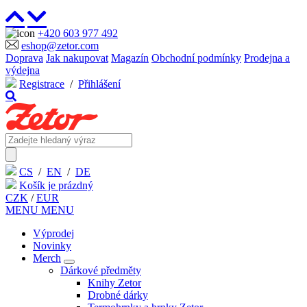
+420 603 977 492
eshop@zetor.com
Doprava
Jak nakupovat
Magazín
Obchodní podmínky
Prodejna a
výdejna
Registrace
/
Přihlášení
CS
/
EN
/
DE
Košík je prázdný
CZK
/
EUR
MENU
MENU
Výprodej
Novinky
Merch
Dárkové předměty
Knihy Zetor
Drobné dárky