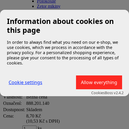
Polokošile
Zetor mikiny
Zetor bundy
Kšiltovky a čepice Zetor
Information about cookies on
Ponožky Zetor
Opasky, doplňky
this page
Zetor montérky a kombinézy
»
In order to always find what you need on our e-shop, we
Zetor doplňky
use cookies, which we process in accordance with the
privacy policy. For a personalized shopping experience,
please give your consent to the processing of all types of
»
Merch
»
Dárkové předměty
»
Plakáty a pohlednice
» Plakát
ZETOR COMPAX
cookies.
Plakát ZETOR COMPAX
Cookie settings
Allow everything
CookiesBoss v2.4.2
Vlastnosti:
Běžná cena
Označení:
888.201.140
Dostupnost:
Skladem
Cena:
8,70 Kč
(
10,53 Kč s DPH
)
ks