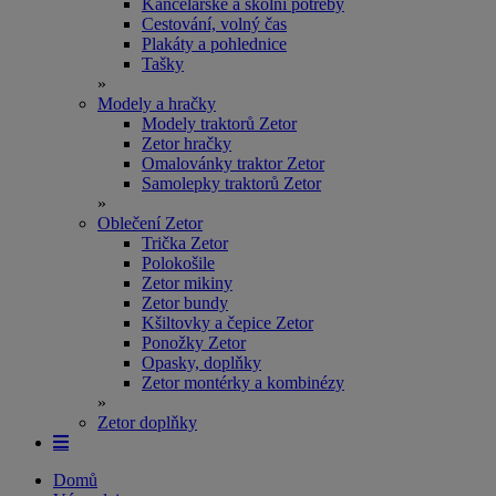
Kancelářské a školní potřeby
Cestování, volný čas
Plakáty a pohlednice
Tašky
»
Modely a hračky
Modely traktorů Zetor
Zetor hračky
Omalovánky traktor Zetor
Samolepky traktorů Zetor
»
Oblečení Zetor
Trička Zetor
Polokošile
Zetor mikiny
Zetor bundy
Kšiltovky a čepice Zetor
Ponožky Zetor
Opasky, doplňky
Zetor montérky a kombinézy
»
Zetor doplňky
Domů