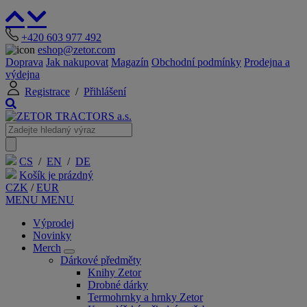
+420 603 977 492
eshop@zetor.com
Doprava
Jak nakupovat
Magazín
Obchodní podmínky
Prodejna a
výdejna
Registrace
/
Přihlášení
CS
/
EN
/
DE
Košík je prázdný
CZK
/
EUR
MENU
MENU
Výprodej
Novinky
Merch
Dárkové předměty
Knihy Zetor
Drobné dárky
Termohrnky a hrnky Zetor