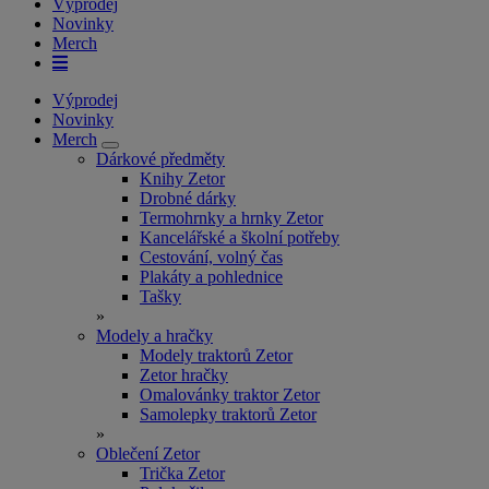
Výprodej
Novinky
Merch
Výprodej
Novinky
Merch
Dárkové předměty
Knihy Zetor
Drobné dárky
Termohrnky a hrnky Zetor
Kancelářské a školní potřeby
Cestování, volný čas
Plakáty a pohlednice
Tašky
»
Modely a hračky
Modely traktorů Zetor
Zetor hračky
Omalovánky traktor Zetor
Samolepky traktorů Zetor
»
Oblečení Zetor
Trička Zetor