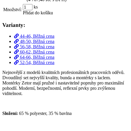
ks
Množství:
Přidat do košíku
Varianty:
44-46, Běžná cena
48-50, Běžná cena
56-58, Běžná cena
60-62, Běžná cena
64-66, Běžná cena
52-54, Běžná cena
Nejnovější z modelů kvalitních profesionálních pracovních oděvů.
Dvoudílný set nejvyšší kvality, bunda a montérky s laclem.
Montérky Zetor mají pružné i nastavitelné popruhy pro maximální
pohodlí. Moderní, bezpečnostní, reflexní prvky pro zvýšenou
viditelnost.
Složení:
65 % polyester, 35 % bavlna