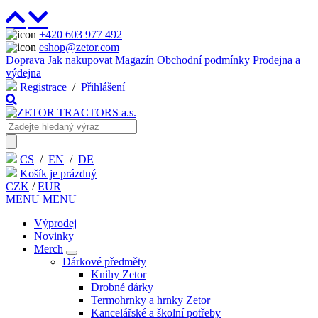
+420 603 977 492
eshop@zetor.com
Doprava
Jak nakupovat
Magazín
Obchodní podmínky
Prodejna a
výdejna
Registrace
/
Přihlášení
CS
/
EN
/
DE
Košík je prázdný
CZK
/
EUR
MENU
MENU
Výprodej
Novinky
Merch
Dárkové předměty
Knihy Zetor
Drobné dárky
Termohrnky a hrnky Zetor
Kancelářské a školní potřeby