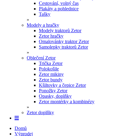
Cestování, volný čas
Plakáty a pohlednice
Tašky
»
Modely a hračky
Modely traktorů Zetor
Zetor hračky
Omalovánky traktor Zetor
Samolepky traktorů Zetor
»
Oblečení Zetor
Trička Zetor
Polokošile
Zetor mikiny
Zetor bundy
Kšiltovky a čepice Zetor
Ponožky Zetor
Opasky, doplňky
Zetor montérky a kombinézy
»
Zetor doplňky
Domů
Výprodej