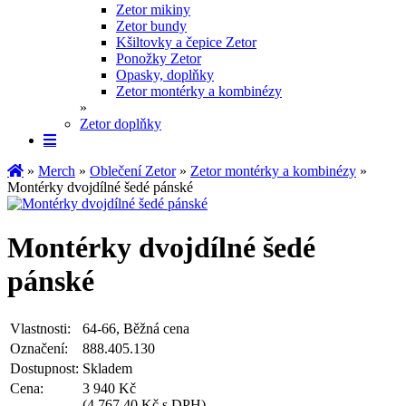
Zetor mikiny
Zetor bundy
Kšiltovky a čepice Zetor
Ponožky Zetor
Opasky, doplňky
Zetor montérky a kombinézy
»
Zetor doplňky
»
Merch
»
Oblečení Zetor
»
Zetor montérky a kombinézy
»
Montérky dvojdílné šedé pánské
Montérky dvojdílné šedé
pánské
Vlastnosti:
64-66, Běžná cena
Označení:
888.405.130
Dostupnost:
Skladem
Cena:
3 940 Kč
(
4 767,40 Kč s DPH
)