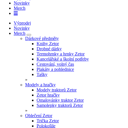
Novinky
Merch
Výprodej
Novinky
Merch
Dárkové předměty
Knihy Zetor
Drobné dárky
Termohrnky a hrnky Zetor
Kancelářské a školní potřeby
Cestování, volný čas
Plakáty a pohlednice
Tašky
»
Modely a hračky
Modely traktorů Zetor
Zetor hračky
Omalovánky traktor Zetor
Samolepky traktorů Zetor
»
Oblečení Zetor
Trička Zetor
Polokošile