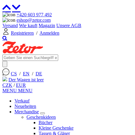
+420 603 977 492
eshop@zetor.com
Versand
Wie kauft
Magazin
Unsere AGB
Registrieren
/
Anmelden
CS
/
EN
/
DE
Der Wagen ist leer
CZK
/
EUR
MENU
MENU
Verkauf
Neueheiten
Merchandise
Geschenkideen
Bücher
Kleine Geschenke
Tassen & Gläser