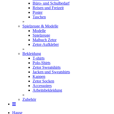
Büro- und Schulbedarf
Reisen und Freizeit
Poster
Taschen
»
Spielzeuge & Modelle
Modelle
Spielzeuge
Malbuch Zetor
Zetor-Aufkleber
»
Bekleidung
T-shirts
Polo-Shirts
Zetor Sweatshirts
Jacken und Sweatshirts
Kappen
Zetor Socken
Ac­ces­soires
Arbeitsbekleidung
»
Zubehör
Hause