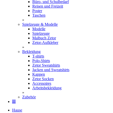
Büro- und Schulbedarf
Reisen und Freizeit
Poster
Taschen
»
Spielzeuge & Modelle
Modelle
Spielzeuge
Malbuch Zetor
Zetor-Aufkleber
»
Bekleidung
T-shirts
Polo-Shirts
Zetor Sweatshirts
Jacken und Sweatshirts
Kappen
Zetor Socken
Ac­ces­soires
Arbeitsbekleidung
»
Zubehör
Hause