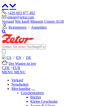
+420 603 977 492
eshop@zetor.com
Versand
Wie kauft
Magazin
Unsere AGB
Registrieren
/
Anmelden
CS
/
EN
/
DE
Der Wagen ist leer
CZK
/
EUR
MENU
MENU
Verkauf
Neueheiten
Merchandise
Geschenkideen
Bücher
Kleine Geschenke
Tassen & Gläser