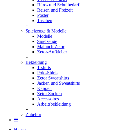
Büro- und Schulbedarf
Reisen und Freizeit
Poster
Taschen
»
Spielzeuge & Modelle
Modelle
Spielzeuge
Malbuch Zetor
Zetor-Aufkleber
»
Bekleidung
T-shirts
Polo-Shirts
Zetor Sweatshirts
Jacken und Sweatshirts
Kappen
Zetor Socken
Ac­ces­soires
Arbeitsbekleidung
»
Zubehör
Hause