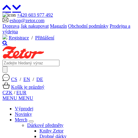
+420 603 977 492
eshop@zetor.com
Doprava
Jak nakupovat
Magazín
Obchodní podmínky
Prodejna a
výdejna
Registrace
/
Přihlášení
CS
/
EN
/
DE
Košík je prázdný
CZK
/
EUR
MENU
MENU
Výprodej
Novinky
Merch
Dárkové předměty
Knihy Zetor
Drobné dárky