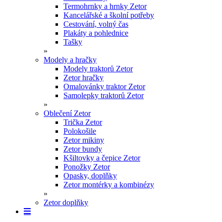
Termohrnky a hrnky Zetor
Kancelářské a školní potřeby
Cestování, volný čas
Plakáty a pohlednice
Tašky
»
Modely a hračky
Modely traktorů Zetor
Zetor hračky
Omalovánky traktor Zetor
Samolepky traktorů Zetor
»
Oblečení Zetor
Trička Zetor
Polokošile
Zetor mikiny
Zetor bundy
Kšiltovky a čepice Zetor
Ponožky Zetor
Opasky, doplňky
Zetor montérky a kombinézy
»
Zetor doplňky