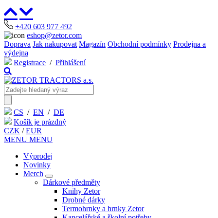
+420 603 977 492
eshop@zetor.com
Doprava
Jak nakupovat
Magazín
Obchodní podmínky
Prodejna a
výdejna
Registrace
/
Přihlášení
CS
/
EN
/
DE
Košík je prázdný
CZK
/
EUR
MENU
MENU
Výprodej
Novinky
Merch
Dárkové předměty
Knihy Zetor
Drobné dárky
Termohrnky a hrnky Zetor
Kancelářské a školní potřeby