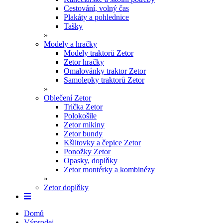
Cestování, volný čas
Plakáty a pohlednice
Tašky
»
Modely a hračky
Modely traktorů Zetor
Zetor hračky
Omalovánky traktor Zetor
Samolepky traktorů Zetor
»
Oblečení Zetor
Trička Zetor
Polokošile
Zetor mikiny
Zetor bundy
Kšiltovky a čepice Zetor
Ponožky Zetor
Opasky, doplňky
Zetor montérky a kombinézy
»
Zetor doplňky
Domů
Výprodej